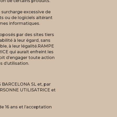
tion de certains produits.
 surcharge excessive de
ts ou de logiciels altérant
mes informatiques.
oposés par des sites tiers
lité à leur égard, sans
ible, à leur légalité.RAMPE
 qui aurait enfreint les
roit d’engager toute action
 d’utilisation.
RES BARCELONA SL et, par
 PERSONNE UTILISATRICE et
e 16 ans et l’acceptation