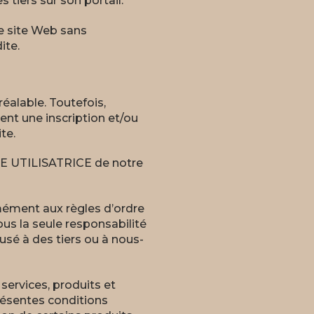
s tiers sur son portail.
re site Web sans
ite.
réalable. Toutefois,
nt une inscription et/ou
te.
NE UTILISATRICE de notre
ément aux règles d’ordre
ous la seule responsabilité
é à des tiers ou à nous-
services, produits et
résentes conditions