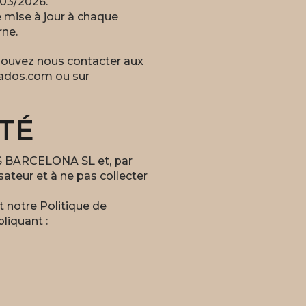
/03/2026.
e mise à jour à chaque
rne.
 pouvez nous contacter aux
ados.com ou sur
TÉ
RES BARCELONA SL et, par
ateur et à ne pas collecter
 notre Politique de
liquant :