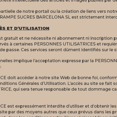
riété intellectuelle des articles et images publiés par de
artielle de notre portail ou la création de liens vers not
 de RAMPE SUCRES BARCELONA SL est strictement interd
ÈS ET D’UTILISATION
t gratuit et ne nécessite ni abonnement ni inscription p
servés à certaines PERSONNES UTILISATRICES et requière
de passe. Ces services seront dûment identifiés sur le si
nelles implique l’acceptation expresse par la PERSON
.
 doit accéder à notre site Web de bonne foi, conform
ditions Générales d’Utilisation. L’accès au site se fait s
ICE, qui sera tenue responsable de tout dommage caus
st expressément interdite d’utiliser et d’obtenir les 
site par des moyens autres que ceux prévus dans les p