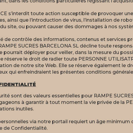
éant, dans les conditions particulières régissant l’acquisi
s’interdit toute action susceptible de provoquer une
 ainsi que l’introduction de virus, l’installation de robo
 du site, ou pouvant causer des dommages à nos systè
té de contrôle des informations, contenus et services pr
e, RAMPE SUCRES BARCELONA SL décline toute responsabi
le pourrait déployer pour veiller, dans la mesure du poss
serve le droit de radier toute PERSONNE UTILISATRICE
isation de notre site Web. Elle se réserve également le d
ux qui enfreindraient les présentes conditions générales
FIDENTIALITÉ
sécurité sont des valeurs essentielles pour RAMPE SUC
gageons à garantir à tout moment la vie privée de la
tions inutiles.
ersonnelles via notre portail requiert un âge minimum d
 de Confidentialité.