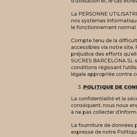
d’utilisation et, le cas éch
La PERSONNE UTILISATRICE 
nos systèmes informatiques,
le fonctionnement normal
Compte tenu de la difficul
accessibles via notre sit
préjudice des efforts qu’el
SUCRES BARCELONA SL se ré
conditions régissant l’util
légale appropriée contre ce
POLITIQUE DE CON
La confidentialité et la 
conséquent, nous nous en
à ne pas collecter d’informa
La fourniture de données p
expresse de notre Politique