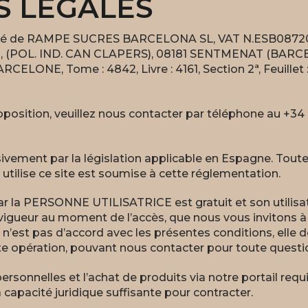
S LÉGALES
iété de RAMPE SUCRES BARCELONA SL, VAT N.ESB08720591
(POL. IND. CAN CLAPERS), 08181 SENTMENAT (BARCELON
ELONE, Tome : 4842, Livre : 4161, Section 2ª, Feuillet : 
position, veuillez nous contacter par téléphone au +34 
sivement par la législation applicable en Espagne. Toute 
 utilise ce site est soumise à cette réglementation.
ar la PERSONNE UTILISATRICE est gratuit et son utilisat
 vigueur au moment de l’accès, que nous vous invitons à l
t pas d’accord avec les présentes conditions, elle doit
oute opération, pouvant nous contacter pour toute questi
ersonnelles et l’achat de produits via notre portail re
a capacité juridique suffisante pour contracter.