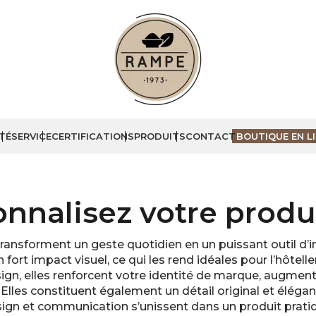
TÉ
SERVICE
CERTIFICATIONS
PRODUITS
CONTACT
BOUTIQUE EN L
onnalisez votre produ
ransforment un geste quotidien en un puissant outil d’i
 fort impact visuel, ce qui les rend idéales pour l’hôtell
sign, elles renforcent votre identité de marque, augmen
 Elles constituent également un détail original et élé
sign et communication s’unissent dans un produit pratiqu